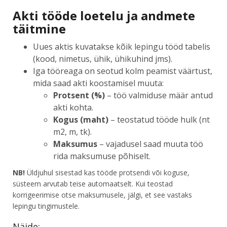
Akti tööde loetelu ja andmete
täitmine
Uues aktis kuvatakse kõik lepingu tööd tabelis
(kood, nimetus, ühik, ühikuhind jms).
Iga tööreaga on seotud kolm peamist väärtust,
mida saad akti koostamisel muuta:
Protsent (%)
– töö valmiduse määr antud
akti kohta.
Kogus (maht)
– teostatud tööde hulk (nt
m2, m, tk).
Maksumus
– vajadusel saad muuta töö
rida maksumuse põhiselt.
NB!
Üldjuhul sisestad kas tööde protsendi või koguse,
süsteem arvutab teise automaatselt. Kui teostad
korrigeerimise otse maksumusele, jälgi, et see vastaks
lepingu tingimustele.
Näide: