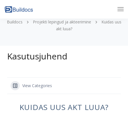
Tog
Nav
Buildocs
Projekti lepingud ja akteerimine
Kuidas uus
akt luua?
Kasutusjuhend
View Categories
KUIDAS UUS AKT LUUA?