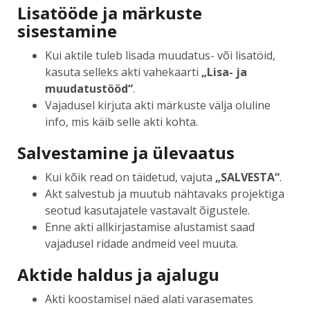
Lisatööde ja märkuste
sisestamine
Kui aktile tuleb lisada muudatus- või lisatöid,
kasuta selleks akti vahekaarti
„Lisa- ja
muudatustööd“
.
Vajadusel kirjuta akti märkuste välja oluline
info, mis käib selle akti kohta.
Salvestamine ja ülevaatus
Kui kõik read on täidetud, vajuta
„SALVESTA“
.
Akt salvestub ja muutub nähtavaks projektiga
seotud kasutajatele vastavalt õigustele.
Enne akti allkirjastamise alustamist saad
vajadusel ridade andmeid veel muuta.
Aktide haldus ja ajalugu
Akti koostamisel näed alati varasemates