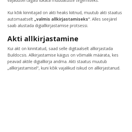
vajadusel tagasi lükata muudatuste tegemiseks.
Kui kõik kinnitajad on akti heaks kiitnud, muutub akti staatus
automaatselt
„valmis allkirjastamiseks“
. Alles seejärel
saab alustada digiallkirjastamise protsessi.
Akti allkirjastamine
Kui akt on kinnitatud, saad selle digitaalselt allkirjastada
Buildocsis. Allkirjastamise käigus on võimalik määrata, kes
peavad aktile digiallkirja andma. Akti staatus muutub
„allkirjastamisel“, kuni kõik vajalikud isikud on allkirjastanud.