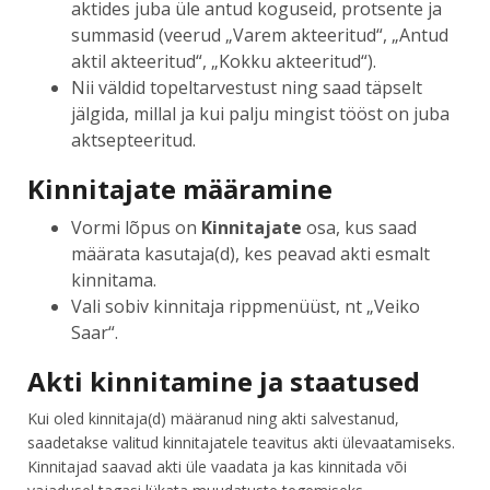
aktides juba üle antud koguseid, protsente ja
summasid (veerud „Varem akteeritud“, „Antud
aktil akteeritud“, „Kokku akteeritud“).
Nii väldid topeltarvestust ning saad täpselt
jälgida, millal ja kui palju mingist tööst on juba
aktsepteeritud.
Kinnitajate määramine
Vormi lõpus on
Kinnitajate
osa, kus saad
määrata kasutaja(d), kes peavad akti esmalt
kinnitama.
Vali sobiv kinnitaja rippmenüüst, nt „Veiko
Saar“.
Akti kinnitamine ja staatused
Kui oled kinnitaja(d) määranud ning akti salvestanud,
saadetakse valitud kinnitajatele teavitus akti ülevaatamiseks.
Kinnitajad saavad akti üle vaadata ja kas kinnitada või