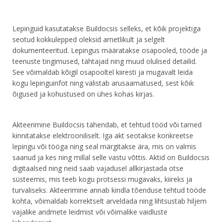
Lepinguid kasutatakse Buildocsis selleks, et kõik projektiga
seotud kokkulepped oleksid ametlikult ja selgelt
dokumenteeritud. Lepingus määratakse osapooled, tööde ja
teenuste tingimused, tähtajad ning muud olulised detailid.
See võimaldab kõigil osapooltel kiiresti ja mugavalt leida
kogu lepinguinfot ning välistab arusaamatused, sest kõik
õigused ja kohustused on ühes kohas kirjas.
Akteerimine Buildocsis tähendab, et tehtud tööd või tarned
kinnitatakse elektrooniliselt. Iga akt seotakse konkreetse
lepingu või tööga ning seal märgitakse ära, mis on valmis
saanud ja kes ning millal selle vastu võttis. Aktid on Buildocsis
digitaalsed ning neid saab vajadusel allkirjastada otse
süsteemis, mis teeb kogu protsessi mugavaks, kiireks ja
turvaliseks. Akteerimine annab kindla tõenduse tehtud tööde
kohta, võimaldab korrektselt arveldada ning lihtsustab hiljem
vajalike andmete leidmist või võimalike vaidluste