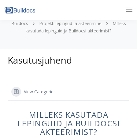
Tog
Nav
Buildocs
Projekti lepingud ja akteerimine
Milleks
kasutada lepinguid ja Buildocsi akteerimist?
Kasutusjuhend
View Categories
MILLEKS KASUTADA
LEPINGUID JA BUILDOCSI
AKTEERIMIST?