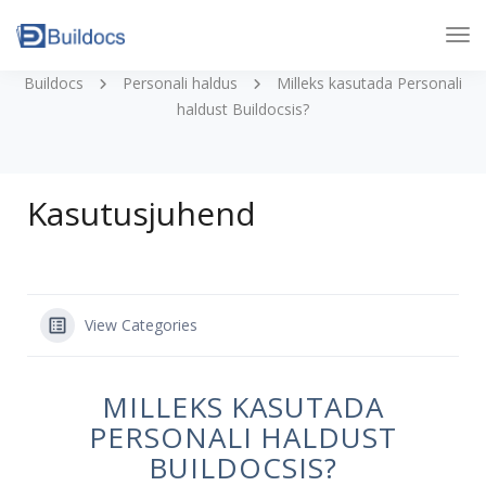
Tog
Nav
Buildocs
Personali haldus
Milleks kasutada Personali
haldust Buildocsis?
Kasutusjuhend
View Categories
MILLEKS KASUTADA
PERSONALI HALDUST
BUILDOCSIS?