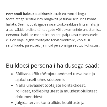
Personali haldus Buildocsis
aitab ettevõttel kogu
töötajatega seotud info mugavalt ja turvaliselt ühes kohas
hallata. See muudab igapäevase töökorralduse lihtsamaks ja
aitab vältida oluliste tähtaegade või dokumentide unustamist.
Personali halduse moodulist on eriti palju kasu ettevõtetele,
kus on vaja jälgida töötajate tervisekontrolle, koolitusi,
sertifikaate, puhkuseid ja muid personaliga seotud kohustusi.
Buildocsi personali haldusega saad:
Säilitada kõik töötajate andmed turvaliselt ja
ajakohaselt ühes süsteemis
Näha ülevaadet töötajate kontaktidest,
rollidest, töölepingutest ja muudest olulistest
dokumentidest
Jälgida tervisekontrollide, koolituste ja