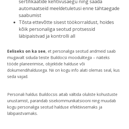
sertifikaatide kehtivusaegu ning saada
automaatseid meeldetuletusi enne tähtaegade
saabumist
Tõsta ettevõtte sisest töökorraldust, hoides
kõik personaliga seotud protsessid
läbipaistvad ja kontrolli all
Eeliseks on ka see
, et personaliga seotud andmeid saab
mugavalt siduda teiste Buildocsi moodulitega – näiteks
tööde planeerimise, objektide halduse või
dokumendihaldusega. Nii on kogu info alati olemas seal, kus
seda vajad.
Personali haldus Buildocsis aitab vältida oluliste kohustuste
unustamist, parandab sisekommunikatsiooni ning muudab
kogu personaliga seotud halduse efektiivsemaks ja
läbipaistvamaks.