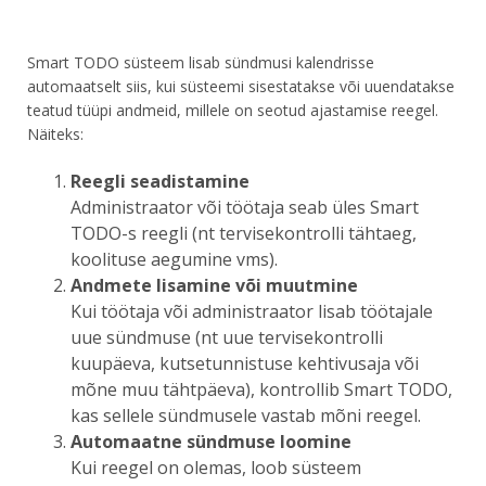
Smart TODO süsteem lisab sündmusi kalendrisse
automaatselt siis, kui süsteemi sisestatakse või uuendatakse
teatud tüüpi andmeid, millele on seotud ajastamise reegel.
Näiteks:
Reegli seadistamine
Administraator või töötaja seab üles Smart
TODO-s reegli (nt tervisekontrolli tähtaeg,
koolituse aegumine vms).
Andmete lisamine või muutmine
Kui töötaja või administraator lisab töötajale
uue sündmuse (nt uue tervisekontrolli
kuupäeva, kutsetunnistuse kehtivusaja või
mõne muu tähtpäeva), kontrollib Smart TODO,
kas sellele sündmusele vastab mõni reegel.
Automaatne sündmuse loomine
Kui reegel on olemas, loob süsteem