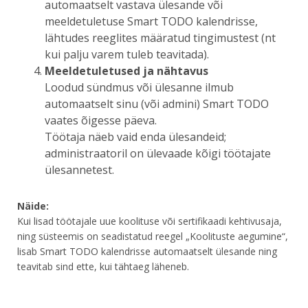
automaatselt vastava ülesande või
meeldetuletuse Smart TODO kalendrisse,
lähtudes reeglites määratud tingimustest (nt
kui palju varem tuleb teavitada).
Meeldetuletused ja nähtavus
Loodud sündmus või ülesanne ilmub
automaatselt sinu (või admini) Smart TODO
vaates õigesse päeva.
Töötaja näeb vaid enda ülesandeid;
administraatoril on ülevaade kõigi töötajate
ülesannetest.
Näide:
Kui lisad töötajale uue koolituse või sertifikaadi kehtivusaja,
ning süsteemis on seadistatud reegel „Koolituste aegumine“,
lisab Smart TODO kalendrisse automaatselt ülesande ning
teavitab sind ette, kui tähtaeg läheneb.