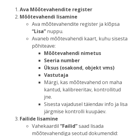
Ava Mõõtevahendite register
Mõõtevahendi lisamine
Ava mõõtevahendite register ja klõpsa
“Lisa”
nuppu.
Avaneb mõõtevahendi kaart, kuhu sisesta
põhiteave:
Mõõtevahendi nimetus
Seeria number
Üksus (osakond, objekt vms)
Vastutaja
Märgi, kas mõõtevahend on maha
kantud, kalibreeritav, kontrollitud
jne.
Sisesta vajadusel täiendav info ja lisa
järgmise kontrolli kuupäev.
Failide lisamine
Vahekaardil
“Failid”
saad lisada
mõõtevahendiga seotud dokumendid: