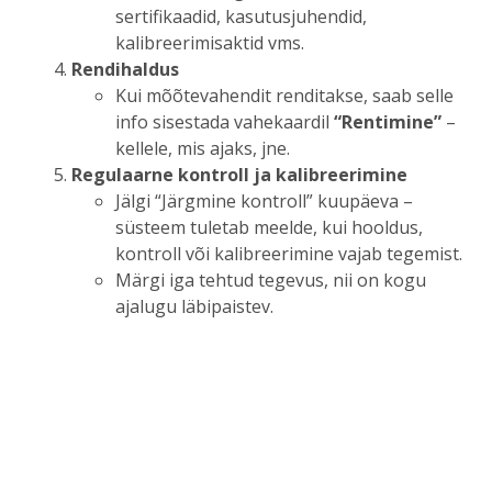
sertifikaadid, kasutusjuhendid,
kalibreerimisaktid vms.
Rendihaldus
Kui mõõtevahendit renditakse, saab selle
info sisestada vahekaardil
“Rentimine”
–
kellele, mis ajaks, jne.
Regulaarne kontroll ja kalibreerimine
Jälgi “Järgmine kontroll” kuupäeva –
süsteem tuletab meelde, kui hooldus,
kontroll või kalibreerimine vajab tegemist.
Märgi iga tehtud tegevus, nii on kogu
ajalugu läbipaistev.